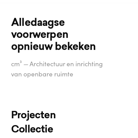
Alledaagse

voorwerpen

opnieuw bekeken
cm³ — Architectuur en inrichting
van openbare ruimte
Projecten
Collectie